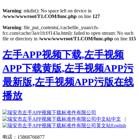
Warning
: mkdir(): No space left on device in
/www/wwwroot/T1.COM/func.php
on line
127
Warning
: file_put_contents(./cachefile_yuan/cfs-
fcc.com/cache/3a/e1fcf/f143a.html): failed to open stream: No such
file or directory in
/www/wwwroot/T1.COM/func.php
on line
115
左手APP视频下载,左手视频
APP下载黄版,左手视频APP污
最新版,左手视频APP污版在线
播放
中文
|
English
电话：15868766877