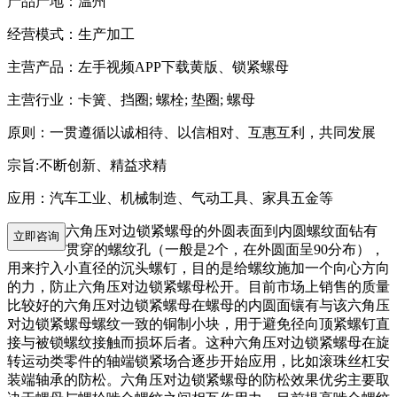
产品产地：温州
经营模式：生产加工
主营产品：左手视频APP下载黄版、锁紧螺母
主营行业：卡簧、挡圈; 螺栓; 垫圈; 螺母
原则：一贯遵循以诚相待、以信相对、互惠互利，共同发展
宗旨:不断创新、精益求精
应用：汽车工业、机械制造、气动工具、家具五金等
六角压对边锁紧螺母的外圆表面到内圆螺纹面钻有
立即咨询
贯穿的螺纹孔（一般是2个，在外圆面呈90分布），
用来拧入小直径的沉头螺钉，目的是给螺纹施加一个向心方向
的力，防止六角压对边锁紧螺母松开。目前市场上销售的质量
比较好的六角压对边锁紧螺母在螺母的内圆面镶有与该六角压
对边锁紧螺母螺纹一致的铜制小块，用于避免径向顶紧螺钉直
接与被锁螺纹接触而损坏后者。这种六角压对边锁紧螺母在旋
转运动类零件的轴端锁紧场合逐步开始应用，比如滚珠丝杠安
装端轴承的防松。六角压对边锁紧螺母的防松效果优劣主要取